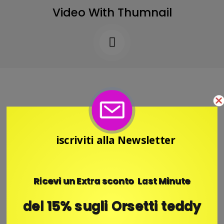
Video With Thumnail
iscriviti alla Newsletter
RoseForLife
Ricevi un Extra sconto Last Minute
Showroom Carrara (MS) Toscana Italy
del 15% sugli Orsetti teddy
Whatsapp 371-4143928
roseforlife.com@gmail.com