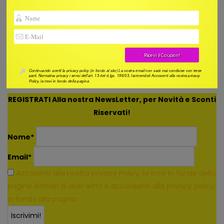
Orario: Lun-Sab, 10:00 - 17:00
Sivec srl P.i. 01473510459
C.D.C. Toscana Nord ovest MS - 260101
Capitale Sociale 10.000 euro i.v.
Aggiorna le preferenze sui cookie
Continuando acettl la privacy policy (in fondo al sito) La vostra email non sarà mai condivise con terze
parti. Normativa privacy i sensi dell’art. 13 del d.lgs. 196/03, Iscrivendoti Accosenti alla nostra privacy
Policy, la trovi in fondo della pagina
REGISTRATI Alla nostra NewsLetter, per Novità e Sconti
Riservati!
Nome*
Email*
Accosenti alla nostra privacy Policy, la trovi in fondo della
pagina dichiari di aver letto e acconsenti alla privacy policy
in fondo alla pagina