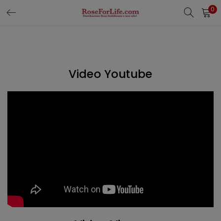
0
LOGIN
REGISTER
Enter your username and password to login.
Video Youtube
Remember me
Login
Lost password?