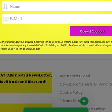
Continuando acettl la privacy policy (in fondo al sito) La vostra email non sarà mai condivise con 
parti. Normativa privacy i sensi dell’art. 13 del d.lgs. 196/03, Iscrivendoti Accosenti alla nostra pri
Policy, la trovi in fondo della pagina
ATI Alla nostra NewsLetter,
Assistenza Clienti
ovità e Sconti Riservati!
Condizioni Generali Di Vendita
Cookie Policy
Privacy Policy
Risoluzione Dispute Online