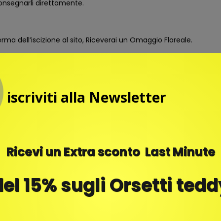
consegnarli direttamente.
erma dell’iscizione al sito, Riceverai un Omaggio Floreale.
ante e Fiori!
iscriviti alla Newsletter
Ricevi un Extra sconto Last Minute
del 15% sugli Orsetti tedd