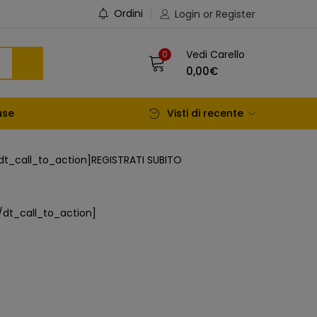
Ordini
Login or Register
Vedi Carello
0
0,00
€
use
Visti di recente
dt_call_to_action]REGISTRATI SUBITO
/dt_call_to_action]