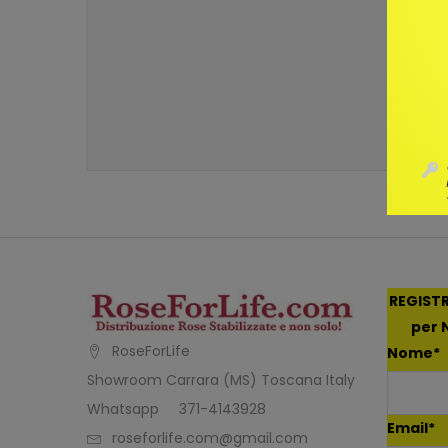
REGISTR
per N
RoseForLife
Nome*
Showroom Carrara (MS) Toscana Italy
Whatsapp 371-4143928
Email*
roseforlife.com@gmail.com