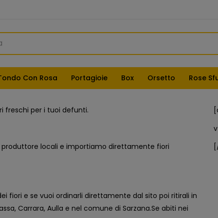
Tondo Con Rosa
Portagioie
Box
Orsetto
Rose Sf
 freschi per i tuoi defunti.
[
v
produttore locali e importiamo direttamente fiori
[
i fiori e se vuoi ordinarli direttamente dal sito poi ritirali in
assa, Carrara, Aulla e nel comune di Sarzana.Se abiti nei