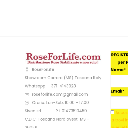
REGISTR
per N
RoseForLife
Nome*
Showroom Carrara (MS) Toscana Italy
Whatsapp 371-4143928
Email*
roseforlife.com@gmail.com
Orario: Lun-Sab, 10:00 - 17:00
Sivec srl P.i. 01473510459
Accose
C.D.C. Toscana Nord ovest MS -
la trovi 
260101
aver let