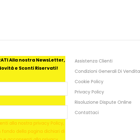
ATI Alla nostra NewsLetter,
Assistenza Clienti
ovità e Sconti Riservati!
Condizioni Generali Di Vendita
Cookie Policy
Privacy Policy
Risoluzione Dispute Online
Contattaci
nti alla nostra privacy Policy,
in fondo della pagina dichiari di
to e acconsenti alla privacy