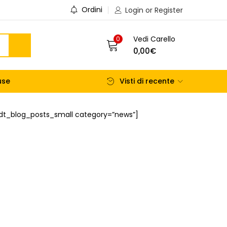
Ordini
Login or Register
Vedi Carello
0
0,00
€
use
Visti di recente
dt_blog_posts_small category=”news”]