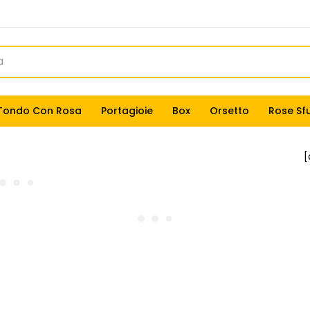
Tondo Con Rosa
Portagioie
Box
Orsetto
Rose Sf
[