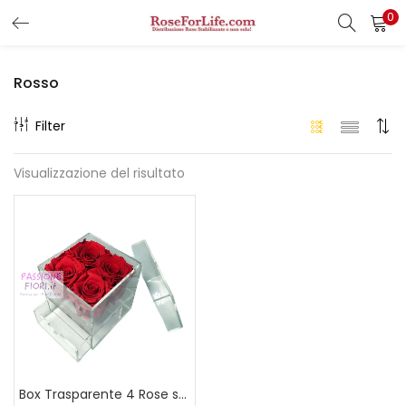
0
LOGIN
REGISTER
Rosso
Enter your username and password to login.
Filter
Visualizzazione del risultato
Remember me
Login
Lost password?
Box Trasparente 4 Rose stabilizzate Rosse con Cassetto