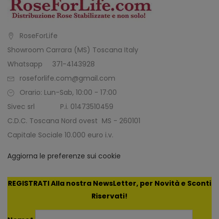
RoseForLife
Showroom Carrara (MS) Toscana Italy
Whatsapp 371-4143928
roseforlife.com@gmail.com
Orario: Lun-Sab, 10:00 - 17:00
Sivec srl P.i. 01473510459
C.D.C. Toscana Nord ovest MS - 260101
Capitale Sociale 10.000 euro i.v.
Aggiorna le preferenze sui cookie
REGISTRATI Alla nostra NewsLetter, per Novità e Sconti
Riservati!