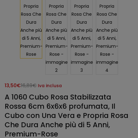
Il
Il
13,50
€
16,89
€
Iva inclusa
prezzo
prezzo
A 1060 Cubo Rosa Stabilizzata
attuale
originale
Rossa 6cm 6x6x6 profumata, Il
è:
era:
Cubo con Una Vera e Propria Rosa
13,50€.
16,89€.
Che Dura Anche più di 5 Anni,
Premium-Rose