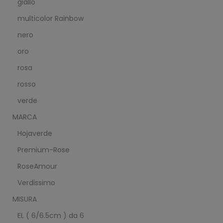
giallo
multicolor Rainbow
nero
oro
rosa
rosso
verde
MARCA
Hojaverde
Premium-Rose
RoseAmour
Verdissimo
MISURA
EL ( 6/6.5cm ) da 6