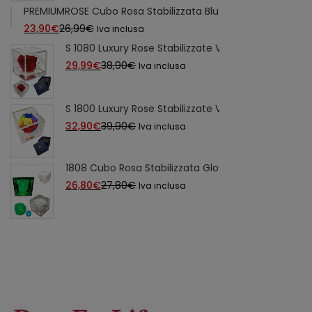
PREMIUMROSE Cubo Rosa Stabilizzata Blu Profumata 8cm co
attuale
originale
Il
Il
23,90
€
26,99
€
Iva inclusa
è:
era:
prezzo
prezzo
S 1080 Luxury Rose Stabilizzate Vere in Cubo più S
48,00€.
54,90€.
attuale
originale
Il
Il
29,99
€
38,90
€
Iva inclusa
è:
era:
prezzo
prezzo
23,90€.
26,99€.
attuale
originale
S 1800 Luxury Rose Stabilizzate Vere in Cubo più Sp
è:
era:
Il
Il
32,90
€
39,90
€
Iva inclusa
29,99€.
38,90€.
prezzo
prezzo
attuale
originale
1808 Cubo Rosa Stabilizzata Glow fosforescente 
è:
era:
Il
Il
26,80
€
27,80
€
Iva inclusa
32,90€.
39,90€.
prezzo
prezzo
attuale
originale
è:
era:
26,80€.
27,80€.