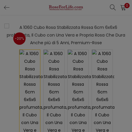
0
LOGIN
REGISTER
Enter your username and password to login.
-20%
Remember me
Login
Lost password?