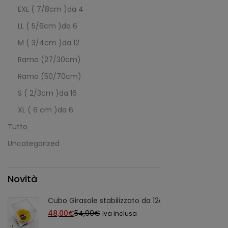
EXL ( 7/8cm )da 4
LL ( 5/6cm )da 6
M ( 3/4cm )da 12
Ramo (27/30cm)
Ramo (50/70cm)
S ( 2/3cm )da 16
XL ( 6 cm )da 6
Tutto
Uncategorized
Novità
Cubo Girasole stabilizzato da 12cm, Cubo con Giraso
Il
Il
48,00
€
54,90
€
Iva inclusa
prezzo
prezzo