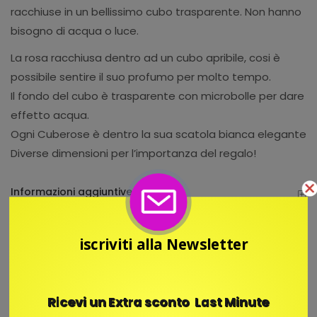
racchiuse in un bellissimo cubo trasparente. Non hanno
bisogno di acqua o luce.
La rosa racchiusa dentro ad un cubo apribile, cosi è
possibile sentire il suo profumo per molto tempo.
Il fondo del cubo è trasparente con microbolle per dare
effetto acqua.
Ogni Cuberose è dentro la sua scatola bianca elegante
Diverse dimensioni per l’importanza del regalo!
Informazioni aggiuntive
iscriviti alla Newsletter
1 ROSE IN SCATOLA
Ricevi un Extra sconto Last Minute
Box Con Cassetto