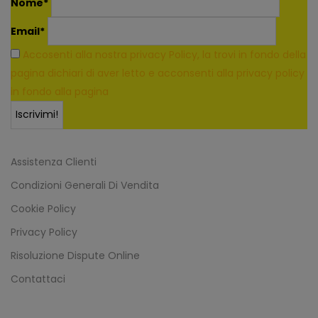
Nome*
Email*
Accosenti alla nostra privacy Policy, la trovi in fondo della
pagina dichiari di aver letto e acconsenti alla privacy policy
in fondo alla pagina
Assistenza Clienti
Condizioni Generali Di Vendita
Cookie Policy
Privacy Policy
Risoluzione Dispute Online
Contattaci