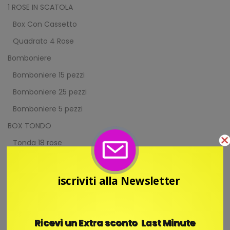
1 ROSE IN SCATOLA
Box Con Cassetto
Quadrato 4 Rose
Bomboniere
Bomboniere 15 pezzi
Bomboniere 25 pezzi
Bomboniere 5 pezzi
BOX TONDO
Tonda 18 rose
Tonda 7 rose
Casa e cucina
iscriviti alla Newsletter
Cilindro Tondo con Rosa
Tondo con Marmo
Ricevi un Extra sconto Last Minute
Tondo Effetto Acqua