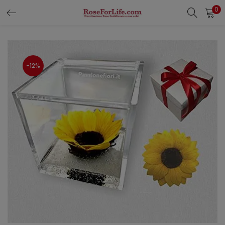
0
LOGIN
REGISTER
Enter your username and password to login.
-12%
Remember me
Login
Lost password?