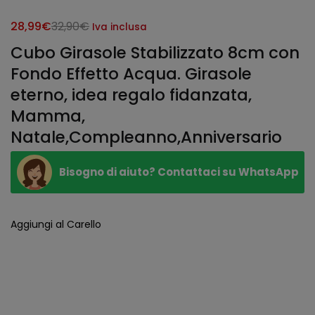
Il
Il
28,99
€
32,90
€
Iva inclusa
prezzo
prezzo
Cubo Girasole Stabilizzato 8cm con
attuale
originale
Fondo Effetto Acqua. Girasole
è:
era:
eterno, idea regalo fidanzata,
28,99€.
32,90€.
Mamma,
Natale,Compleanno,Anniversario
Bisogno di aiuto? Contattaci su WhatsApp
Aggiungi al Carello