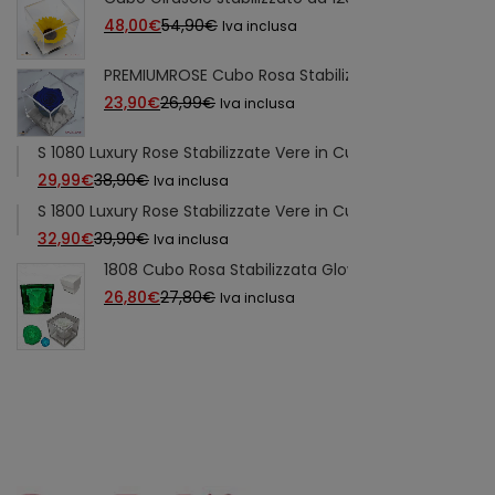
Il
Il
48,00
€
54,90
€
Iva inclusa
prezzo
prezzo
PREMIUMROSE Cubo Rosa Stabilizzata Blu Profumat
attuale
originale
Il
Il
23,90
€
26,99
€
Iva inclusa
è:
era:
prezzo
prezzo
48,00€.
54,90€.
S 1080 Luxury Rose Stabilizzate Vere in Cubo più Spesso Lux
attuale
originale
Il
Il
29,99
€
38,90
€
Iva inclusa
è:
era:
prezzo
prezzo
S 1800 Luxury Rose Stabilizzate Vere in Cubo più Spesso Lux
23,90€.
26,99€.
attuale
originale
Il
Il
32,90
€
39,90
€
Iva inclusa
è:
era:
prezzo
prezzo
1808 Cubo Rosa Stabilizzata Glow fosforescente 
29,99€.
38,90€.
attuale
originale
Il
Il
26,80
€
27,80
€
Iva inclusa
è:
era:
prezzo
prezzo
32,90€.
39,90€.
attuale
originale
è:
era:
26,80€.
27,80€.