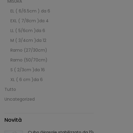
MISURA
EL ( 6/6.5cm ) da 6
EXL ( 7/8cm )da 4
LL ( 5/6cm )da 6
M ( 3/4cm )da 12
Ramo (27/30cm)
Ramo (50/70cm)
S ( 2/3cm )da 16
XL ( 6 cm )da 6
Tutto
Uncategorized
Novità
Cubo Girasole stabilizzato da 12cm, Cubo con Giraso