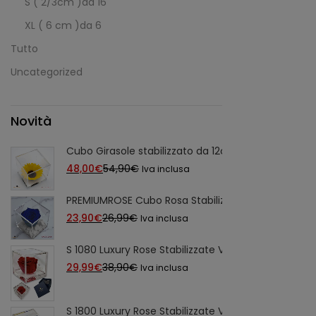
S ( 2/3cm )da 16
XL ( 6 cm )da 6
Tutto
Uncategorized
Novità
Cubo Girasole stabilizzato da 12cm, Cubo con Giraso
Il
Il
48,00
€
54,90
€
Iva inclusa
prezzo
prezzo
PREMIUMROSE Cubo Rosa Stabilizzata Blu Profumat
attuale
originale
Il
Il
23,90
€
26,99
€
Iva inclusa
è:
era:
prezzo
prezzo
48,00€.
54,90€.
S 1080 Luxury Rose Stabilizzate Vere in Cubo più S
attuale
originale
Il
Il
29,99
€
38,90
€
Iva inclusa
è:
era:
prezzo
prezzo
23,90€.
26,99€.
attuale
originale
S 1800 Luxury Rose Stabilizzate Vere in Cubo più Sp