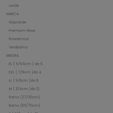
verde
MARCA
Hojaverde
Premium-Rose
RoseAmour
Verdissimo
MISURA
EL ( 6/6.5cm ) da 6
EXL ( 7/8cm )da 4
LL ( 5/6cm )da 6
M ( 3/4cm )da 12
Ramo (27/30cm)
Ramo (50/70cm)