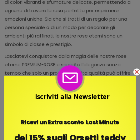
di colori vibranti e sfumature delicate, permettendo a
ognuno di trovare la rosa perfetta per esprimere
emozioni uniche. Sia che si tratti di un regalo per una
persona speciale o di un modo per decorare gli
ambienti più raffinati, le nostre rose eterni sono un
simbolo di classe e prestigio.
Lasciatevi conquistare dalla magia delle nostre rose
eterne PREMIUM-ROSE e scoprite l’eleganza senza
tempo che solo un prodotto di alta qualità può offrire.
OGNI ROSA UN’EMOZIONE
iscriviti alla Newsletter
Ricevi un Extra sconto Last Minute
del 15% sugli Orsetti teddy