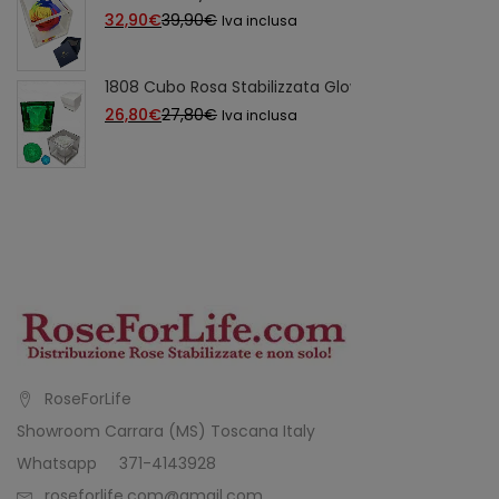
è:
era:
Il
Il
32,90
€
39,90
€
Iva inclusa
29,99€.
38,90€.
prezzo
prezzo
attuale
originale
1808 Cubo Rosa Stabilizzata Glow fosforescente 
è:
era:
Il
Il
26,80
€
27,80
€
Iva inclusa
32,90€.
39,90€.
prezzo
prezzo
attuale
originale
è:
era:
26,80€.
27,80€.
RoseForLife
Showroom Carrara (MS) Toscana Italy
Whatsapp 371-4143928
roseforlife.com@gmail.com