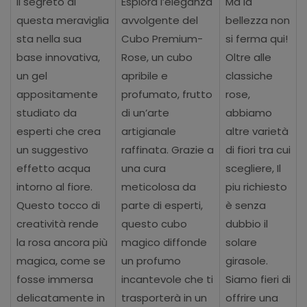
Il segreto di
Esplora l’eleganza
Ma la
questa meraviglia
avvolgente del
bellezza non
sta nella sua
Cubo Premium-
si ferma qui!
base innovativa,
Rose, un cubo
Oltre alle
un gel
apribile e
classiche
appositamente
profumato, frutto
rose,
studiato da
di un’arte
abbiamo
esperti che crea
artigianale
altre varietà
un suggestivo
raffinata. Grazie a
di fiori tra cui
effetto acqua
una cura
scegliere, Il
intorno al fiore.
meticolosa da
piu richiesto
Questo tocco di
parte di esperti,
è senza
creatività rende
questo cubo
dubbio il
la rosa ancora più
magico diffonde
solare
magica, come se
un profumo
girasole.
fosse immersa
incantevole che ti
Siamo fieri di
delicatamente in
trasporterà in un
offrire una