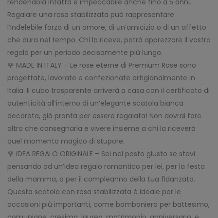
rendendola intatta e impeccabile anche fino a 5 anni.
Regalare una rosa stabilizzata può rappresentare
l’indelebile forza di un amore, di un’amicizia o di un affetto
che dura nel tempo. Chi la riceve, potrà apprezzare il vostro
regalo per un periodo decisamente più lungo.
🌹 MADE IN ITALY – Le rose eterne di Premium Rose sono
progettate, lavorate e confezionate artigianalmente in
Italia. Il cubo trasparente arriverà a casa con il certificato di
autenticità all’interno di un’elegante scatola bianca
decorata, già pronta per essere regalata! Non dovrai fare
altro che consegnarla e vivere insieme a chi la riceverà
quel momento magico di stupore.
🌹 IDEA REGALO ORIGINALE – Sei nel posto giusto se stavi
pensando ad un’idea regalo romantico per lei, per la festa
della mamma, o per il compleanno della tua fidanzata.
Questa scatola con rosa stabilizzata è ideale per le
occasioni più importanti, come bomboniera per battesimo,
comunione, cresima, laurea, matrimonio, anniversario, e