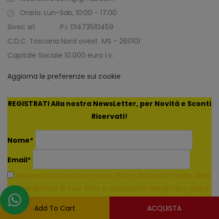
Orario: Lun-Sab, 10:00 - 17:00
Sivec srl P.i. 01473510459
C.D.C. Toscana Nord ovest MS - 260101
Capitale Sociale 10.000 euro i.v.
Aggiorna le preferenze sui cookie
REGISTRATI Alla nostra NewsLetter, per Novità e Sconti
Riservati!
Nome*
Email*
Accosenti alla nostra privacy Policy, la trovi in fondo della
pagina dichiari di aver letto e acconsenti alla privacy policy
in fondo alla pagina
Add To Cart
ACQUISTA