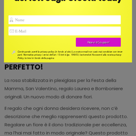
Continuando acettl la privacy policy (in fondo al sito) La vostra email non sarà mai condivise con terze
ROSA STABILIZZATA, IL REGALO
parti. Normativa privacy i sensi dell’art. 13 del d.lgs. 196/03, Iscrivendoti Accosenti alla nostra privacy
Policy, la trovi in fondo della pagina
PERFETTO!
La rosa stabilizzata in plexiglass per la Festa della
Mamma, San Valentino, regalo Laurea e Bomboniere
originali. Un nuovo modo di donare fiori.
Il regalo che ogni donna desidera ricevere
, non c’è
descrizione che meglio rapprensenti questo prodotto.
Regalare un fiore è il dono tradizionale per eccellenza,
ma l’hai mai fatto in modo originale? Questo prodotto