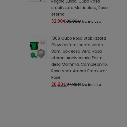
Regalo Lusso, Cubo Rosa
stabilizzata Multicolore, Rosa
eterna
32,90
€
Il
39,90
€
Il
Iva inclusa
prezzo
prezzo
attuale
originale
1808 Cubo Rosa Stabilizzata
è:
era:
Glow fosforescente verde
32,90€.
39,90€.
8cm, box Rosa Vera, Rosa
eterna, Anniversario Festa
della Mamma, Compleanno,
Rosa Vera, Amore Premium-
Rose
26,80
€
Il
27,80
€
Il
Iva inclusa
prezzo
prezzo
attuale
originale
è:
era:
26,80€.
27,80€.