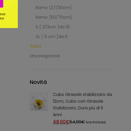
Ramo (27/30cm)
terze
Ramo (50/70cm)
vacy
S ( 2/3cm )da 16
XL ( 6 cm )da 6
Tutto
Uncategorized
Novità
Cubo Girasole stabilizzato da
12cm, Cubo con Girasole
Stabilizzato, Dura più di 5
Anni
48,00
€
Il
54,90
€
Il
Iva inclusa
prezzo
prezzo