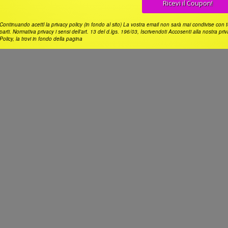
Continuando acettl la privacy policy (in fondo al sito) La vostra email non sarà mai condivise con 
parti. Normativa privacy i sensi dell’art. 13 del d.lgs. 196/03, Iscrivendoti Accosenti alla nostra pri
Policy, la trovi in fondo della pagina