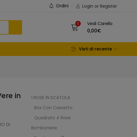
Ordini
Login or Register
Vedi Carello
0
0,00
€
Visti di recente
ere in
1 ROSE IN SCATOLA
Box Con Cassetto
Quadrato 4 Rose
BO DI
Bomboniere