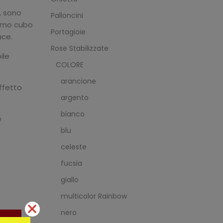
, sono
Palloncini
simo cubo
Portagioie
uce.
Rose Stabilizzate
ile
COLORE
arancione
ffetto
argento
bianco
e
blu
celeste
fucsia
giallo
multicolor Rainbow
nero
TA