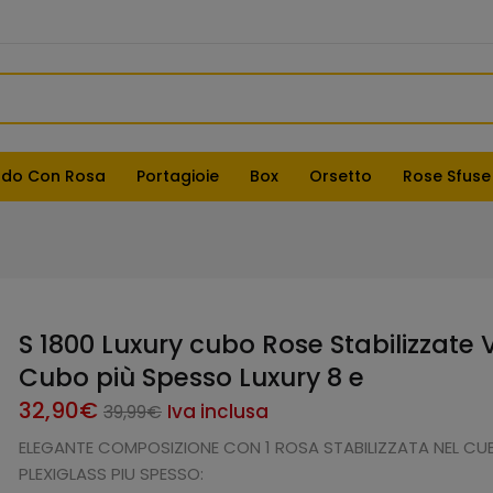
do Con Rosa
Portagioie
Box
Orsetto
Rose Sfuse
S 1800 Luxury cubo Rose Stabilizzate V
Cubo più Spesso Luxury 8 e
Il
Il
32,90
€
Iva inclusa
39,99
€
prezzo
prezzo
ELEGANTE COMPOSIZIONE CON 1 ROSA STABILIZZATA NEL CU
attuale
originale
PLEXIGLASS PIU SPESSO: