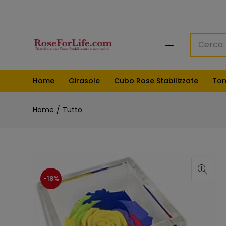
Home
Girasole
Cubo Rose Stabilizzate
Ton
Home
Tutto
-18%