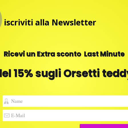
1800
Luxury
cubo
iscriviti alla Newsletter
Rose
Stabilizzate
Vere
in
Ricevi un Extra sconto Last Minute
Cubo
COD:
s 1800
più
Categoria:
Tutto
del 15% sugli Orsetti tedd
Spesso
Luxury
8
e
quantità