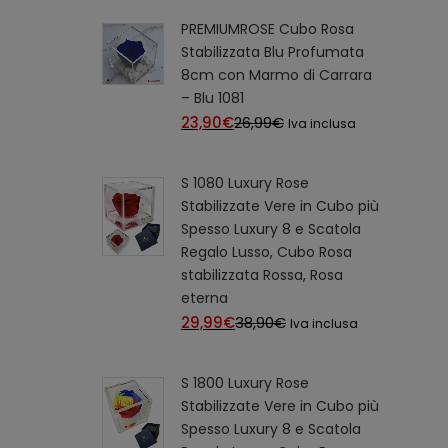
attuale
originale
PREMIUMROSE Cubo Rosa
è:
era:
Stabilizzata Blu Profumata
48,00€.
54,90€.
8cm con Marmo di Carrara
– Blu 1081
23,90
€
Il
26,99
€
Il
Iva inclusa
prezzo
prezzo
attuale
originale
S 1080 Luxury Rose
è:
era:
Stabilizzate Vere in Cubo più
23,90€.
26,99€.
Spesso Luxury 8 e Scatola
Regalo Lusso, Cubo Rosa
stabilizzata Rossa, Rosa
eterna
29,99
€
Il
38,90
€
Il
Iva inclusa
prezzo
prezzo
attuale
originale
S 1800 Luxury Rose
è:
era:
Stabilizzate Vere in Cubo più
29,99€.
38,90€.
Spesso Luxury 8 e Scatola