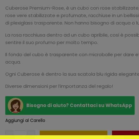
Cuberose Premium-Rose, è un cubo con rose stabilizzate
rose vere stabilizzate e profumate, racchiuse in un bellis
di plexiglass trasparente. Non hanno bisogno di acqua o l
La rosa racchiusa dentro ad un cubo apribile, cosi è possib
sentire il suo profumo per molto tempo.
Il fondo del cubo è trasparente con microbolle per dare e
acqua.
Ogni Cuberose è dentro la sua scatola blu rigida elegant
Diverse dimensioni per l’importanza del regalo!
Bisogno di aiuto? Contattaci su WhatsApp
Aggiungi al Carello
S
AGGIUNGI AL CARRELLO
ACQUIS