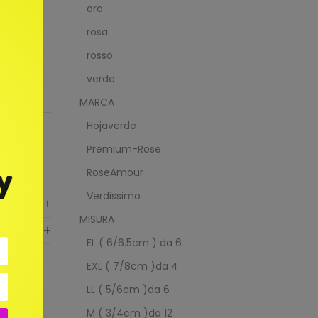
oro
rosa
rosso
verde
MARCA
Hojaverde
Premium-Rose
y
RoseAmour
Verdissimo
MISURA
EL ( 6/6.5cm ) da 6
EXL ( 7/8cm )da 4
LL ( 5/6cm )da 6
M ( 3/4cm )da 12