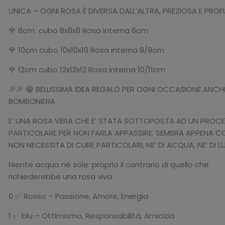
è:
era:
UNICA – OGNI ROSA È DIVERSA DALL’ALTRA, PREZIOSA E PRO
32,90€.
39,99€.
🌹 8cm cubo 8x8x8 Rosa interna 6cm
🌹 10cm cubo 10x10x10 Rosa interna 8/9cm
🌹 12cm cubo 12x12x12 Rosa interna 10/11cm
🎉🎉 😁 BELLISSIMA IDEA REGALO PER OGNI OCCASIONE ANC
BOMBONIERA
E’ UNA ROSA VERA CHE E’ STATA SOTTOPOSTA AD UN PROC
PARTICOLARE PER NON FARLA APPASSIRE. SEMBRA APPENA C
NON NECESSITA DI CURE PARTICOLARI, NE’ DI ACQUA, NE’ DI LU
Niente acqua né sole: proprio il contrario di quello che
richiederebbe una rosa viva
0 ✅ Rosso – Passione, Amore, Energia
1 ✅ blu – Ottimismo, Responsabilità, Amicizia